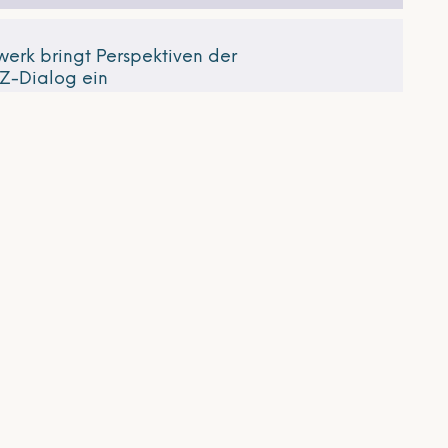
erk bringt Perspektiven der
MZ-Dialog ein
s
Weiterlesen
UNSERE ANSCHRIFT