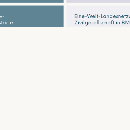
v-
Eine-Welt-Landesnetzw
tartet
Zivilgesellschaft in B
Tue, Jun 2, 2026
sonstige
Weiterlesen
1
2
3
4
5
Aktuelles