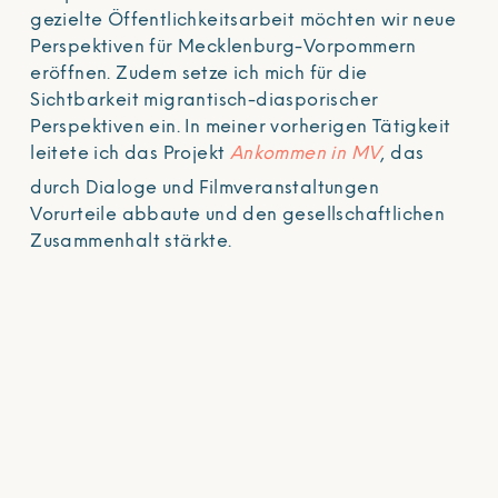
gezielte Öffentlichkeitsarbeit möchten wir neue
Perspektiven für Mecklenburg-Vorpommern
eröffnen. Zudem setze ich mich für die
Sichtbarkeit migrantisch-diasporischer
Perspektiven ein. In meiner vorherigen Tätigkeit
leitete ich das Projekt
Ankommen in MV
, das
durch Dialoge und Filmveranstaltungen
Vorurteile abbaute und den gesellschaftlichen
Zusammenhalt stärkte.
Gemeinsam mit engagierten Gruppen und
Akteur:innen arbeite ich daran, Migration als
Bereicherung für unsere Gesellschaft zu
präsentieren und rechtsextremen Narrativen
entgegenzuwirken. Mein Anliegen ist es, durch
Kommunikation, Vernetzung und innovative
Projekte eine offene und solidarische
Gesellschaft mitzugestalten.