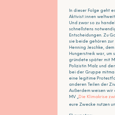
In dieser Folge geht 
Aktivist:innen weltwei
Und zwar so zu handel
schnellstens notwendi
Entscheidungen. Zu Ga
sie beide gehören zur 
Henning Jeschke, dem
Hungerstreik war, um s
gründete später mit Mi
Polizistin Malz und de
bei der Gruppe mitmac
eine legitime Protestf
anderen Teilen der Ziv
Außerdem weisen wir 
MV „
Die Klimakrise z
eure Zwecke nutzen un