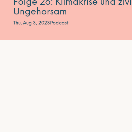
Folge 26: Klimakrise und zivi
Ungehorsam
Thu, Aug 3, 2023
Podcast
Abonnieren Sie unseren Newsletter
Unser Newsletter erscheint ca. alle vier Wochen un
wichtigsten Veranstaltungen der entwicklungspolit
Mecklenburg-Vorpommern – bei Relevanz auch üb
enthält er Tipps und Hinweise, z.B. Film- und Buc
Stellenausschreibungen.
Jetzt anmelden