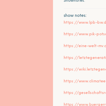
Shownotes:
show notes:
https://www.lpb-bw.
https://www.pik-pot
https://eine-welt-mv.
https://letztegenerat
https://wiki.letzteg
https://www.climate
https://gesellschafts
https://www.buergerr