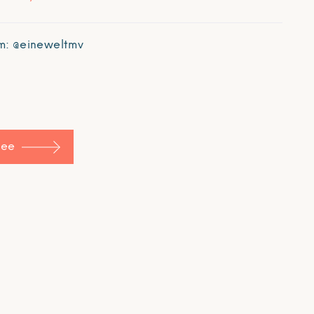
am: @eineweltmv
gee