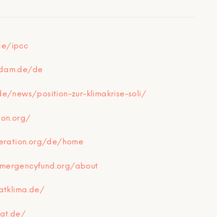
de/ipcc
sdam.de/de
de/news/position-zur-klimakrise-soli/
ion.org/
eneration.org/de/home
emergencyfund.org/about
ratklima.de/
at.de/