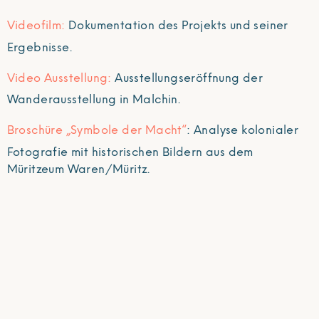
Videofilm:
Dokumentation des Projekts und seiner
Ergebnisse.
Video Ausstellung:
Ausstellungseröffnung der
Wanderausstellung in Malchin.
Broschüre „Symbole der Macht“
: Analyse kolonialer
Fotografie mit historischen Bildern aus dem
Müritzeum Waren/Müritz.
Die Wanderausstellung dient als Beispiel für einen
interkulturellen Dialog und den reflektierten Umgang
mit Bildern. Sie soll anregen, solche Projekte weiter
zu verfolgen und kann bei uns ausgeliehen werden.
Format: 10 wetterfeste Planen im Format 300 x 160
cm mit Ösen.