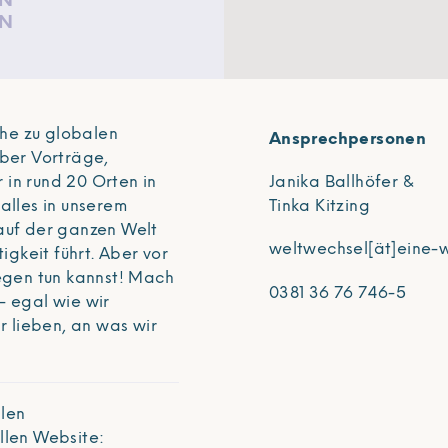
EN
RN
he zu globalen
Ansprechpersonen
ber Vorträge,
Janika Ballhöfer &
 in rund 20 Orten in
Tinka Kitzing
alles in unserem
auf der ganzen Welt
weltwechsel[ät]eine-
gkeit führt. Aber vor
egen tun kannst! Mach
0381 36 76 746-5
- egal wie wir
r lieben, an was wir
llen
ellen Website: