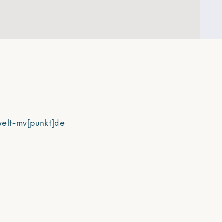
welt-mv[punkt]de