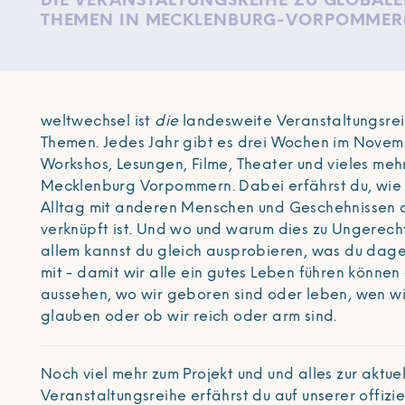
DIE VERANSTALTUNGSREIHE ZU GLOBAL
THEMEN IN MECKLENBURG-VORPOMME
weltwechsel ist
die
landesweite Veranstaltungsrei
Themen. Jedes Jahr gibt es drei Wochen im Novem
Workshos, Lesungen, Filme, Theater und vieles mehr
Mecklenburg Vorpommern. Dabei erfährst du, wie 
Alltag mit anderen Menschen und Geschehnissen 
verknüpft ist. Und wo und warum dies zu Ungerechti
allem kannst du gleich ausprobieren, was du dag
mit - damit wir alle ein gutes Leben führen können 
aussehen, wo wir geboren sind oder leben, wen wi
glauben oder ob wir reich oder arm sind.
Noch viel mehr zum Projekt und und alles zur aktue
Veranstaltungsreihe erfährst du auf unserer offizi