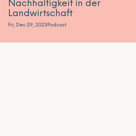
Nachhaltigkeit in der
Landwirtschaft
Fri, Dec 29, 2023
Podcast
In dieser Folge ist Hubertus Paetow zu Gast. Er ist
Präsident der DLG e. V. (Deutsche
Landwirtschafts-Gesellschaft) und selbst
Landwirt. Was bedeutet für ihn Fortschritt in der
Landwirtschaft und was sind Chancen für die
Landwirtschaft hier vor Ort? Und wie war es Teil