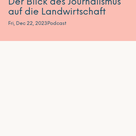
Der Blick des Journalismus
auf die Landwirtschaft
Fri, Dec 22, 2023
Podcast
Seit Franziska Drewes für den NDR über die
Landwirtschaft in MV berichtet, hat sich ihr Blick
darauf verändert. Sie erzählt uns heute über die
vielen Erfahrungen, die sie in den letzten Jahren
sammeln durfte und schlussfolgert, wie wichtig es
ist, Lebensmittel aus der Region zu kaufen. Dies