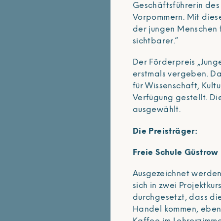
Geschäftsführerin de
Vorpommern. Mit dies
der jungen Menschen fü
sichtbarer.“
Der Förderpreis „Jung
erstmals vergeben. Da
für Wissenschaft, Kul
Verfügung gestellt. Di
ausgewählt.
Die Preisträger:
Freie Schule Güstrow
Ausgezeichnet werden 
sich in zwei Projektku
durchgesetzt, dass di
Handel kommen, ebenso