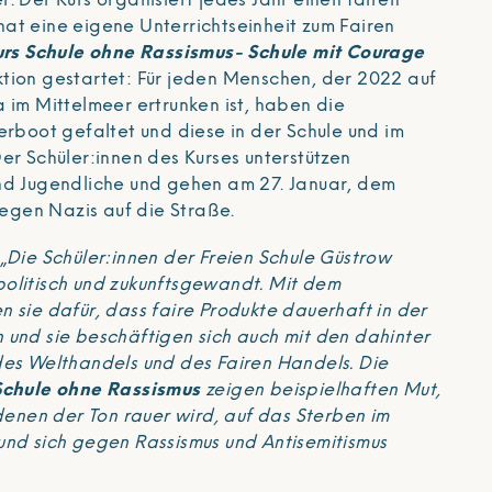
. Der Kurs organisiert jedes Jahr einen fairen
at eine eigene Unterrichtseinheit zum Fairen
rs Schule ohne Rassismus- Schule mit Courage
tion gestartet: Für jeden Menschen, der 2022 auf
 im Mittelmeer ertrunken ist, haben die
erboot gefaltet und diese in der Schule und im
er Schüler:innen des Kurses unterstützen
nd Jugendliche und gehen am 27. Januar, dem
gen Nazis auf die Straße.
„
Die Schüler:innen der Freien Schule Güstrow
olitisch und zukunftsgewandt. Mit dem
n sie dafür, dass faire Produkte dauerhaft in der
 und sie beschäftigen sich auch mit den dahinter
des Welthandels und des Fairen Handels. Die
Schule ohne Rassismus
zeigen beispielhaften Mut,
 denen der Ton rauer wird, auf das Sterben im
und sich gegen Rassismus und Antisemitismus