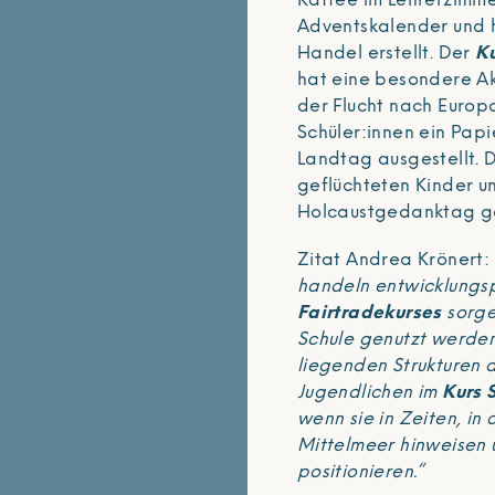
Kaffee im Lehrerzimmer
Adventskalender und h
Handel erstellt. Der
Ku
hat eine besondere Ak
der Flucht nach Europa
Schüler:innen ein Papi
Landtag ausgestellt. D
geflüchteten Kinder u
Holcaustgedanktag ge
Zitat Andrea Krönert: 
handeln entwicklungsp
Fairtradekurses
sorge
Schule genutzt werden
liegenden Strukturen 
Jugendlichen im
Kurs 
wenn sie in Zeiten, in
Mittelmeer hinweisen 
positionieren.“