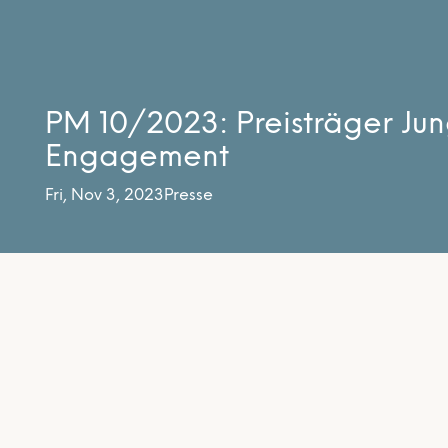
PM 10/2023: Preisträger Ju
Engagement
Fri, Nov 3, 2023
Presse
Abonnieren Sie unseren Newsletter
Unser Newsletter erscheint ca. alle vier Wochen un
wichtigsten Veranstaltungen der entwicklungspolit
Mecklenburg-Vorpommern – bei Relevanz auch üb
enthält er Tipps und Hinweise, z.B. Film- und Buc