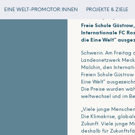
EINE WELT-PROMOTOR:INNEN
PROJEKTE & ZIELE
Preisträger geehrt
Freie Schule Güstrow
Internationale FC Ro
die Eine Welt“ ausge
Schwerin. Am Freitag 
Landesnetzwerk Meck
Malchin, den Internat
Freien Schule Güstrow
Eine Welt“ ausgezeich
Die Preise wurden wäh
weltwechsel und im Bei
„Viele junge Mensche
Die Klimakrise, globa
Zukunft. Viele junge
deshalb für Zukunftsfä