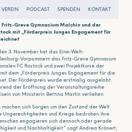
VEREIN
PODCAST
SPENDEN
KONTAKT
, Fritz-Greve Gymnasium Malchin und der
stock mit „Förderpreis Junges Engagement für
zeichnet
den 3. November hat das Eine-Welt-
lenburg-Vorpommern das Fritz-Greve Gymnasium
ionalen FC Rostock und zwei Projektkurse der
 mit dem „Förderpreis Junges Engagement für die
net. Der Förderpreis wurde erstmalig ausgelobt.
rend der Eröffnung der Veranstaltungsreihe
sein von Ministerin Bettina Martin verliehen.
n machen sich Sorgen um den Zustand der Welt.
le Ungerechtigkeiten und Kriege bedrohen ihre
 Menschen engagieren sich dennoch oder gerade
higkeit und Nachhaltigkeit.“ sagt Andrea Krönert,