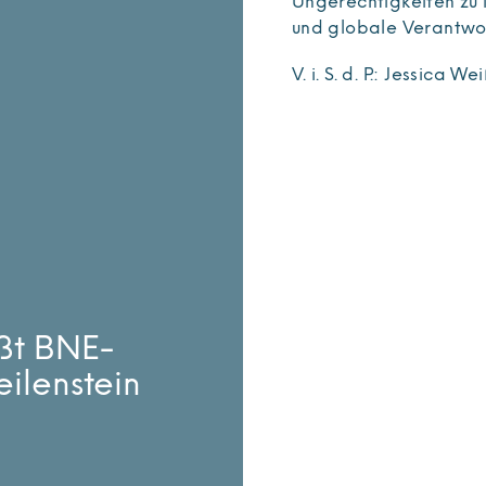
Ungerechtigkeiten zu 
und globale Verantwor
V. i. S. d. P.: Jessica We
ßt BNE-
ilenstein