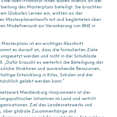
Eine-Welt-Promotor:innen waren intensiv an der
rbeitung des Masterplans beteiligt. Sie brachten
dem Globalen Lernen ein, wirkten an der
ten Masterplanentwurfs mit und begleiteten über
inen Modellversuch zur Verankerung von BNE in
s Masterplans ist ein wichtiger Abschnitt
ommt es darauf an, dass die formulierten Ziele
mgesetzt werden und nicht in der Schublade
. „Dafür braucht es weiterhin die Beteiligung der
lässliche Strukturen und ausreichende Ressourcen,
haltige Entwicklung in Kitas, Schulen und der
atsächlich gelebt werden kann.“
netzwerk Mecklenburg-Vorpommern ist der
gspolitischer Initiativen im Land und vertritt
rganisationen. Ziel des Landesnetzwerks und
 es, über globale Zusammenhänge und