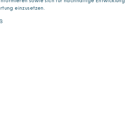
informieren sowie sich für nachhaltige Entwicklung
tung einzusetzen.
iß