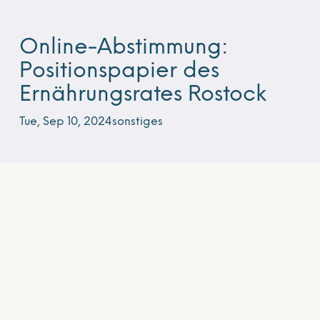
Online-Abstimmung:
Positionspapier des
Ernährungsrates Rostock
Tue, Sep 10, 2024
sonstiges
Unser Positionspapier | Online-Abstimmung
Datum & Zeit: am 10. September 2024 von
16:00 Uhr bis 18:00 Uhr
Ort: Online
Beim letzten Netzwerk-Treffen des
Ernährungsrates haben wir weiter an unserem