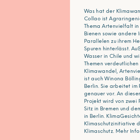
Was hat der Klimawand
Collao ist Agraringen
Thema Artenvielfalt in
Bienen sowie andere I
Parallelen zu ihrem H
Spuren hinterlässt. Au
Wasser in Chile und wi
Themen verdeutliche
Klimawandel, Artenvie
ist auch Winona Bölli
Berlin. Sie arbeitet im
genauer vor. An diese
Projekt wird von zwei 
Sitz in Bremen und de
in Berlin. KlimaGesich
Klimaschutzinitiative 
Klimaschutz. Mehr Infos