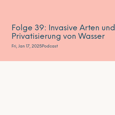
Folge 39: Invasive Arten und
Privatisierung von Wasser
Fri, Jan 17, 2025
Podcast
Abonnieren Sie unseren Newsletter
Unser Newsletter erscheint ca. alle vier Wochen un
wichtigsten Veranstaltungen der entwicklungspolit
Mecklenburg-Vorpommern – bei Relevanz auch üb
enthält er Tipps und Hinweise, z.B. Film- und Buc
Stellenausschreibungen.