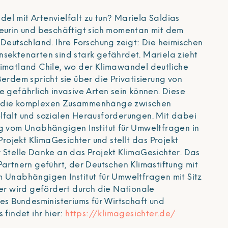
el mit Artenvielfalt zu tun? Mariela Saldias
ieurin und beschäftigt sich momentan mit dem
 Deutschland. Ihre Forschung zeigt: Die heimischen
nsektenarten sind stark gefährdet. Mariela zieht
eimatland Chile, wo der Klimawandel deutliche
ßerdem spricht sie über die Privatisierung von
e gefährlich invasive Arten sein können. Diese
n die komplexen Zusammenhänge zwischen
lfalt und sozialen Herausforderungen. Mit dabei
ng vom Unabhängigen Institut für Umweltfragen in
 Projekt KlimaGesichter und stellt das Projekt
r Stelle Danke an das Projekt KlimaGesichter. Das
Partnern geführt, der Deutschen Klimastiftung mit
m Unabhängigen Institut für Umweltfragen mit Sitz
ter wird gefördert durch die Nationale
des Bundesministeriums für Wirtschaft und
 findet ihr hier:
https://klimagesichter.de/