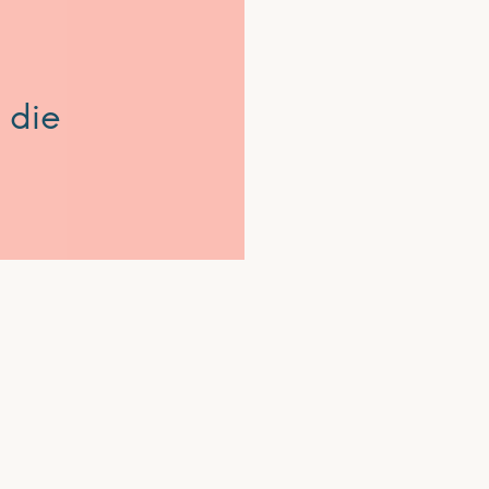
 die
Aktuelles
d informiert über die
Eine Welt-Promotor:in
ischen Arbeit in
Projekte & Ziele
erregional. Außerdem
hempfehlungen sowie
Verein