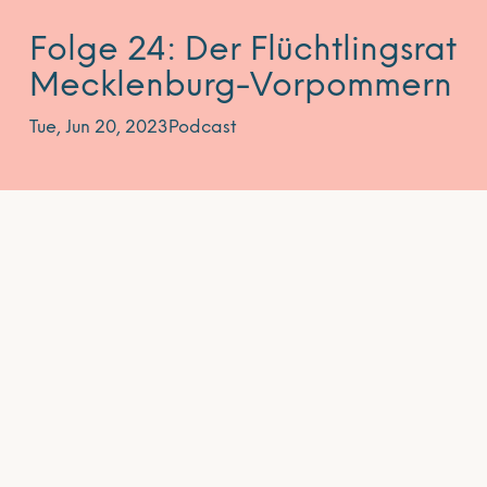
Folge 24: Der Flüchtlingsrat
Mecklenburg-Vorpommern
Tue, Jun 20, 2023
Podcast
Wir haben den Eindruck, dass sich das
gesellschaftliche Klima verändert und sich das
sowohl auf EU-Ebene als auch auf kommunaler
Ebene zeigt. Die öffentliche Debatte rutscht