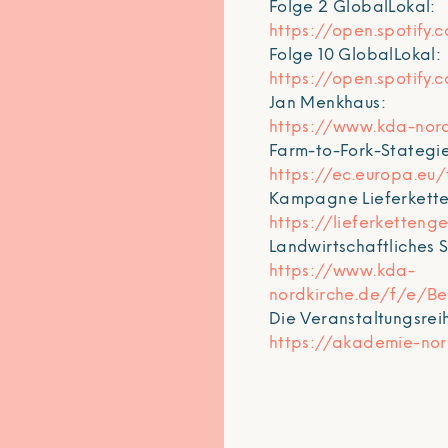
Folge 2 GlobalLokal:
https://open.spoti
Folge 10 GlobalLokal:
https://open.spotif
Jan Menkhaus:
https://www.kda-nor
Farm-to-Fork-Stategi
https://ec.europa.eu
Kampagne Lieferketten
https://lieferketteng
Landwirtschaftliches 
https://www.kda-
nordkirche.de/f/e/B
Die Veranstaltungsreih
https://akademie-nor