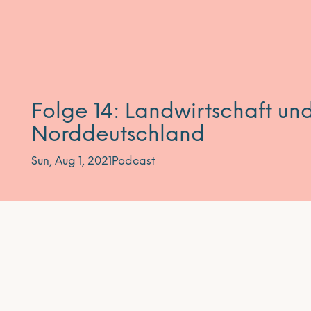
Folge 14: Landwirtschaft und
Norddeutschland
Sun, Aug 1, 2021
Podcast
Abonnieren Sie unseren Newsletter
Unser Newsletter erscheint ca. alle vier Wochen un
wichtigsten Veranstaltungen der entwicklungspolit
Mecklenburg-Vorpommern – bei Relevanz auch üb