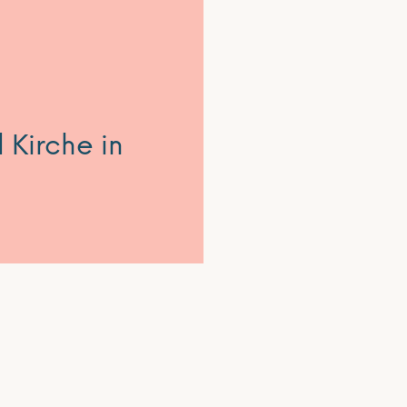
 Kirche in
Aktuelles
d informiert über die
Eine Welt-Promotor:in
ischen Arbeit in
Projekte & Ziele
erregional. Außerdem