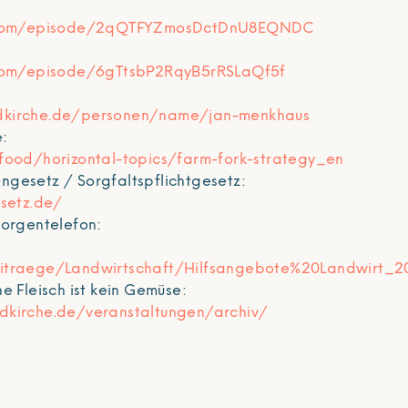
fy.com/episode/2qQTFYZmosDctDnU8EQNDC
y.com/episode/6gTtsbP2RqyB5rRSLaQf5f
dkirche.de/personen/name/jan-menkhaus
e:
/food/horizontal-topics/farm-fork-strategy_en
gesetz / Sorgfaltspflichtgesetz:
esetz.de/
Sorgentelefon:
eitraege/Landwirtschaft/Hilfsangebote%20Landwirt_2
e Fleisch ist kein Gemüse:
dkirche.de/veranstaltungen/archiv/