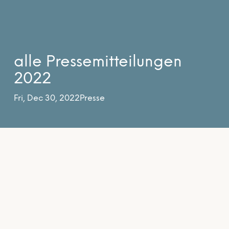
alle Pressemitteilungen
2022
Fri, Dec 30, 2022
Presse
22. November 2022 (
LINK
)
Taten statt Worte: Klimaschutz muss auf
Landesebene entschiedener als bisher voran
getrieben werden
Eine-Welt-Landesnetzwerk MV fordert schnelles