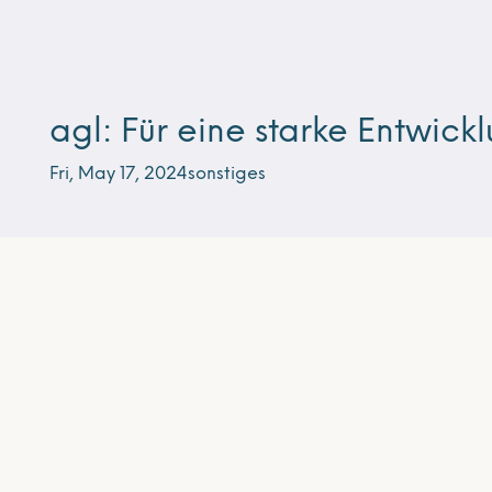
agl: Für eine starke Entwickl
Fri, May 17, 2024
sonstiges
Abonnieren Sie unseren Newsletter
Unser Newsletter erscheint ca. alle vier Wochen un
wichtigsten Veranstaltungen der entwicklungspolit
Mecklenburg-Vorpommern – bei Relevanz auch üb
enthält er Tipps und Hinweise, z.B. Film- und Buc
Stellenausschreibungen.