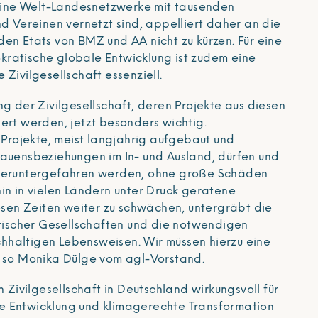
6 Eine Welt-Landesnetzwerke mit tausenden
nd Vereinen vernetzt sind, appelliert daher an die
en Etats von BMZ und AA nicht zu kürzen. Für eine
ratische globale Entwicklung ist zudem eine
 Zivilgesellschaft essenziell.
ng der Zivilgesellschaft, deren Projekte aus diesen
ert werden, jetzt besonders wichtig.
e Projekte, meist langjährig aufgebaut und
rauensbeziehungen im In- und Ausland, dürfen und
 heruntergefahren werden, ohne große Schäden
in in vielen Ländern unter Druck geratene
iesen Zeiten weiter zu schwächen, untergräbt die
scher Gesellschaften und die notwendigen
haltigen Lebensweisen. Wir müssen hierzu eine
, so Monika Dülge vom agl-Vorstand.
h Zivilgesellschaft in Deutschland wirkungsvoll für
e Entwicklung und klimagerechte Transformation