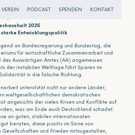
VEREIN
PODCAST
SPENDEN
KONTAKT
 agl e.V.
eshaushalt 2025
 starke Entwicklungspolitik
ingend an Bundesregierung und Bundestag, die
teriums für wirtschaftliche Zusammenarbeit und
d des Auswärtigen Amtes (AA) angemessen
ts der instabilen Weltlage führt Sparen im
olidarität in die falsche Richtung.
arbeit unterstützt nicht nur andere Länder,
en weltgesellschaftlichen demokratischen
st angesichts der vielen Krisen und Konflikte auf
worden, was am Ende auch Deutschland schadet.
se an guten, stabilen internationalen
gut beraten, diese positiv im Sinne von
n Gesellschaften und Frieden mitzugestalten,