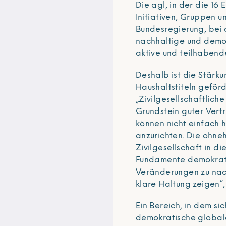
Die agl, in der die 1
Initiativen, Gruppen u
Bundesregierung, bei d
nachhaltige und demok
aktive und teilhabende
Deshalb ist die Stärku
Haushaltstiteln geförd
„Zivilgesellschaftlich
Grundstein guter Vert
können nicht einfach
anzurichten. Die ohneh
Zivilgesellschaft in d
Fundamente demokrati
Veränderungen zu nach
klare Haltung zeigen“
Ein Bereich, in dem sic
demokratische global