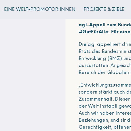
EINE WELT-PROMOTOR:INNEN
PROJEKTE & ZIELE
Presseinformation der
agl-Appell zum Bund
#GutFürAlle: Für eine
Die agl appelliert dr
Etats des Bundesminis
Entwicklung (BMZ) un
auszustatten. Angesich
Bereich der Globalen S
„Entwicklungszusammen
sondern stärkt auch d
Zusammenhalt. Dieser i
der Welt instabil ge
Auch wir haben Interes
Beziehungen, und sind 
Gerechtigkeit, offene